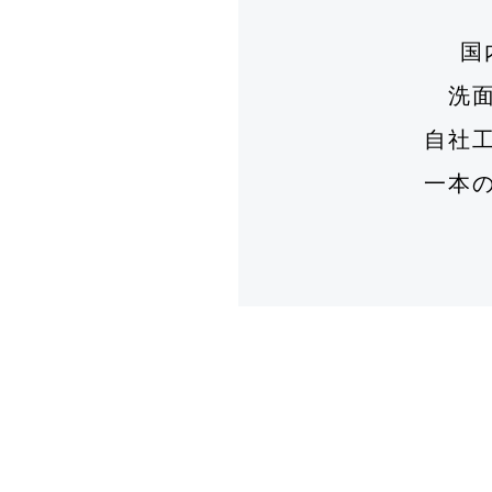
国
洗
自社
一本